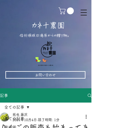
カネ十農園
信州須坂日滝原からの贈り物。
お問い合わせ
記事
全ての記事
拓也 藤沢
全ての記事
2021年10月4日
読了時間: 1分
りんごの販売も始まってき
果樹園