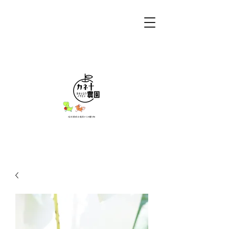
カネ十農園
信州須坂日滝原からの贈り物。
お問い合わせ