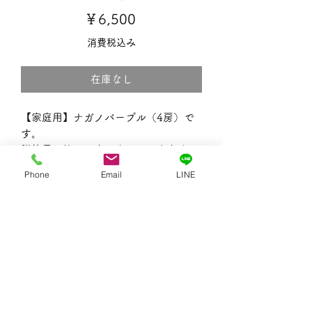
価
￥6,500
格
消費税込み
在庫なし
【家庭用】ナガノパープル（4房）で
す。
贈答用に比べて少し小さめになりま
す。
Phone
Email
LINE
1房約450g弱ほど。
こちらは8月下旬頃〜9月上旬頃からの
発送となります。
税込6,500円となりますが、送料がプ
ラスされます。
※地域によって送料が異なります。
※天候により、小さい種がある場合が
あります。