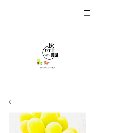
カネ十農園
信州須坂日滝原からの贈り物。
お問い合わせ