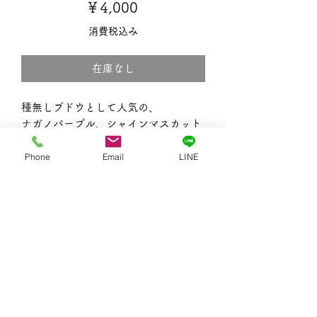
価
￥4,000
格
消費税込み
在庫なし
種無しブドウとして人気の、
ナガノパープル、シャインマスカット
の詰め合わせ約1kg（各品種1房ずつ）
です。
Phone
Email
LINE
発送開始は9月中旬から下旬になりま
す。
税込4,000円となりますが、送料がプ
ラスされます。
※地域によって送料が異なります。
※天候の影響により、小さい種がある
場合があります。